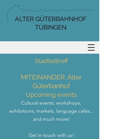
ALTER GÜTERBAHNHOF
TÜBINGEN
Stadtteiltreff
MITEINANDER. Alter
Güterbanhof
Upcoming events
Cultural events, workshops,
exhibitions, markets, language cafés...
and much more!
Get in touch with us!